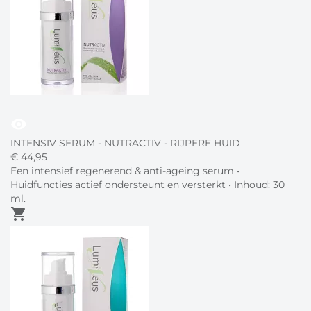
visibility
INTENSIV SERUM - NUTRACTIV - RIJPERE HUID
€
44,
95
Een intensief regenerend & anti-ageing serum •
Huidfuncties actief ondersteunt en versterkt • Inhoud: 30
ml.
shopping_cart