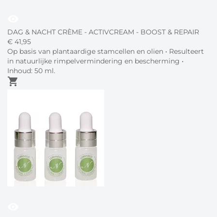
visibility
DAG & NACHT CRÈME - ACTIVCREAM - BOOST & REPAIR
€
41,
95
Op basis van plantaardige stamcellen en olien • Resulteert
in natuurlijke rimpelvermindering en bescherming •
Inhoud: 50 ml.
shopping_cart
visibility