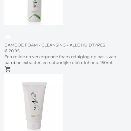
visibility
BAMBOE FOAM - CLEANSING - ALLE HUIDTYPES
€
20,
95
Een milde en verzorgende foam reiniging op basis van
bamboe extracten en natuurlijke oliën. Inhoud: 150ml.
shopping_cart