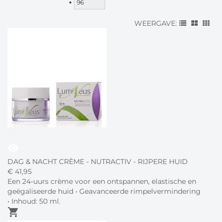
96
WEERGAVE:
visibility
DAG & NACHT CRÈME - NUTRACTIV - RIJPERE HUID
€
41,
95
Een 24-uurs crème voor een ontspannen, elastische en
geëgaliseerde huid • Geavanceerde rimpelvermindering
• Inhoud: 50 ml.
shopping_cart