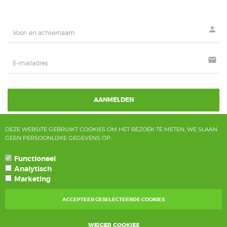
person
mail
AANMELDEN
DEZE WEBSITE GEBRUIKT COOKIES OM HET BEZOEK TE METEN, WE SLAAN
GEEN PERSOONLIJKE GEGEVENS OP.
ALLE BEDRAGEN ZIJN INCLUSIEF BTW
Functioneel
Analytisch
POWERED BY CCV SHOP
SOFTWARE WEBSHOP
Marketing
ACCEPTEER GESELECTEERDE COOKIES
VANAF € 75,- GEEN VERZENDKOSTEN • VOOR 16:00 BESTELD,
WEIGER COOKIES