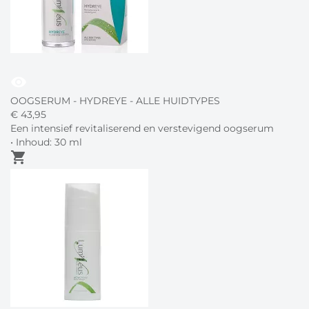
visibility
OOGSERUM - HYDREYE - ALLE HUIDTYPES
€
43,
95
Een intensief revitaliserend en verstevigend oogserum
• Inhoud: 30 ml
shopping_cart