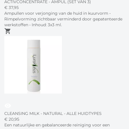
ACTIVCONCENTRATE - AMPUL (SET VAN 3)
€
37,
95
Ampullen voor verjonging van de huid in kuurvorm •
Rimpelvorming zichtbaar verminderd door gepatenteerde
werkstoffen • Inhoud: 3x3 ml.
shopping_cart
visibility
CLEANSING MILK - NATURAL - ALLE HUIDTYPES
€
20,
95
Een natuurlijke en gebalanceerde reiniging voor een