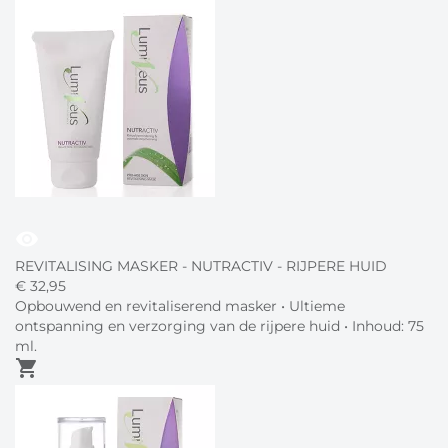
visibility
REVITALISING MASKER - NUTRACTIV - RIJPERE HUID
€
32,
95
Opbouwend en revitaliserend masker • Ultieme
ontspanning en verzorging van de rijpere huid • Inhoud: 75
ml.
shopping_cart