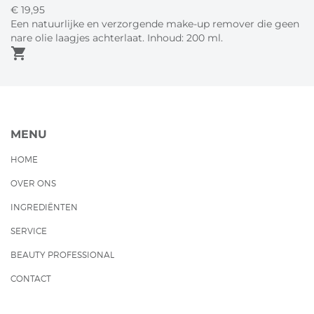
€
19,
95
Een natuurlijke en verzorgende make-up remover die geen
nare olie laagjes achterlaat. Inhoud: 200 ml.
shopping_cart
MENU
HOME
OVER ONS
INGREDIËNTEN
SERVICE
BEAUTY PROFESSIONAL
CONTACT