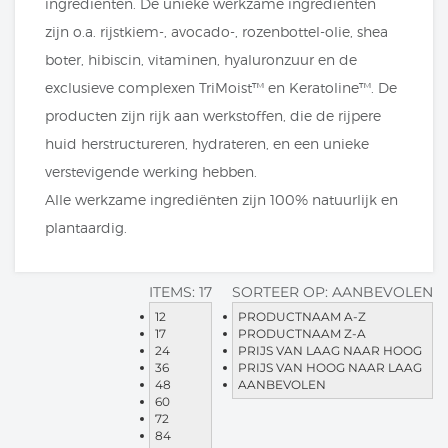
ingrediënten. De unieke werkzame ingrediënten
zijn o.a. rijstkiem-, avocado-, rozenbottel-olie, shea
boter, hibiscin, vitaminen, hyaluronzuur en de
exclusieve complexen TriMoist™ en Keratoline™. De
producten zijn rijk aan werkstoffen, die de rijpere
huid herstructureren, hydrateren, en een unieke
verstevigende werking hebben.
Alle werkzame ingrediënten zijn 100% natuurlijk en
plantaardig.
ITEMS:
17
SORTEER OP:
AANBEVOLEN
12
PRODUCTNAAM A-Z
17
PRODUCTNAAM Z-A
24
PRIJS VAN LAAG NAAR HOOG
36
PRIJS VAN HOOG NAAR LAAG
48
AANBEVOLEN
60
72
84