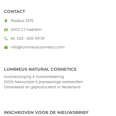
CONTACT
Postbus 2375
room
2002 CJ Haarlem
map
tel. 023 - 820 09 39
call
info@lumineuscosmetics.com
mail
LUMINEUS NATURAL COSMETICS
Huidverzorging & huidverbetering.
100% Natuurlijke & plantaardige werkstoffen.
Ontwikkeld en geproduceerd in Nederland.
INSCHRIJVEN VOOR DE NIEUWSBRIEF