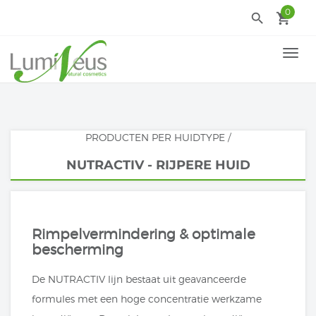
0
search
local_grocery_store
TOGG
NAVI
PRODUCTEN PER HUIDTYPE
/
NUTRACTIV - RIJPERE HUID
Rimpelvermindering & optimale
bescherming
De NUTRACTIV lijn bestaat uit geavanceerde
formules met een hoge concentratie werkzame